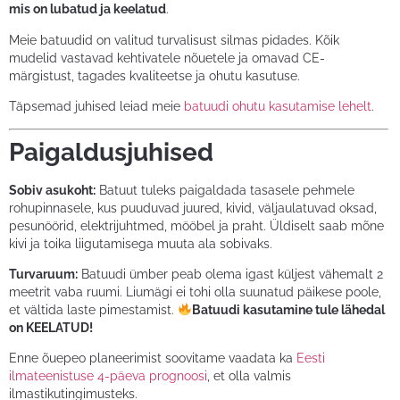
mis on lubatud ja keelatud
.
Meie batuudid on valitud turvalisust silmas pidades. Kõik
mudelid vastavad kehtivatele nõuetele ja omavad CE-
märgistust, tagades kvaliteetse ja ohutu kasutuse.
Täpsemad juhised leiad meie
batuudi ohutu kasutamise lehelt
.
Paigaldusjuhised
Sobiv asukoht:
Batuut tuleks paigaldada tasasele pehmele
rohupinnasele, kus puuduvad juured, kivid, väljaulatuvad oksad,
pesunöörid, elektrijuhtmed, mööbel ja praht. Üldiselt saab mõne
kivi ja toika liigutamisega muuta ala sobivaks.
Turvaruum:
Batuudi ümber peab olema igast küljest vähemalt 2
meetrit vaba ruumi. Liumägi ei tohi olla suunatud päikese poole,
et vältida laste pimestamist.
Batuudi kasutamine tule lähedal
on KEELATUD!
Enne õuepeo planeerimist soovitame vaadata ka
Eesti
ilmateenistuse 4-päeva prognoosi
, et olla valmis
ilmastikutingimusteks.