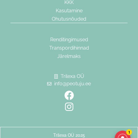
KKK
Kasutamine
Ohutusnõuded
Renditingimused
Transpordihinnad
Järelmaks
Trilexa OÜ
Joosep — Peotuju assistent
info@peotuju.ee
Vastab kohe
Tere!
Siin Joosep. Mis sulle kõige rohkem huvi
pakub?
Vaata saadavust
Mitte praegu
Vaata batuudi saadavust
Batuudi rent
Peo ideed
1
Ürituse teenus
Trilexa OÜ 2025