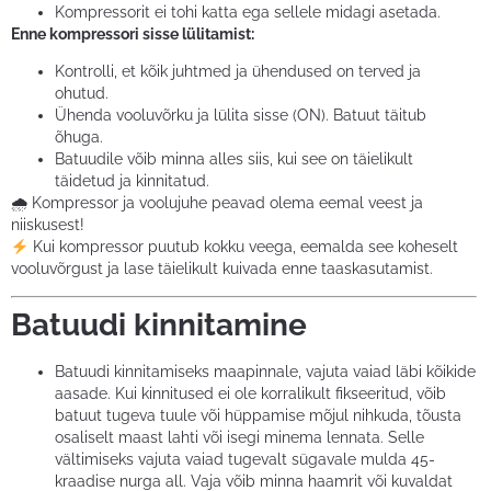
Kompressorit ei tohi katta ega sellele midagi asetada.
Enne kompressori sisse lülitamist:
Kontrolli, et kõik juhtmed ja ühendused on terved ja
ohutud.
Ühenda vooluvõrku ja lülita sisse (ON). Batuut täitub
õhuga.
Batuudile võib minna alles siis, kui see on täielikult
täidetud ja kinnitatud.
🌧 Kompressor ja voolujuhe peavad olema eemal veest ja
niiskusest!
Kui kompressor puutub kokku veega, eemalda see koheselt
vooluvõrgust ja lase täielikult kuivada enne taaskasutamist.
Batuudi kinnitamine
Batuudi kinnitamiseks maapinnale, vajuta vaiad läbi kõikide
aasade. Kui kinnitused ei ole korralikult fikseeritud, võib
batuut tugeva tuule või hüppamise mõjul nihkuda, tõusta
osaliselt maast lahti või isegi minema lennata. Selle
vältimiseks vajuta vaiad tugevalt sügavale mulda 45-
kraadise nurga all. Vaja võib minna haamrit või kuvaldat