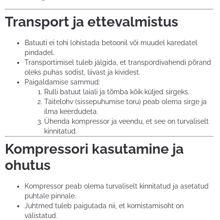
Transport ja ettevalmistus
Batuuti ei tohi lohistada betoonil või muudel karedatel
pindadel.
Transportimisel tuleb jälgida, et transpordivahendi põrand
oleks puhas sodist, liivast ja kividest.
Paigaldamise sammud:
Rulli batuut laiali ja tõmba kõik küljed sirgeks.
Täitelohv (sissepuhumise toru) peab olema sirge ja
ilma keerdudeta.
Ühenda kompressor ja veendu, et see on turvaliselt
kinnitatud.
Kompressori kasutamine ja
ohutus
Kompressor peab olema turvaliselt kinnitatud ja asetatud
puhtale pinnale.
Juhtmed tuleb paigutada nii, et komistamisoht on
välistatud.