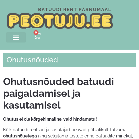
0
Ohutusnõuded
Ohutusnõuded batuudi
paigaldamisel ja
kasutamisel
Ohutus ei ole kõrgehinnaline, vaid hindamatu!
Kõik batuudi rentijad ja kasutajad peavad põhjalikult tutvuma
ohutusnõuetega
ning selgitama lastele enne batuudile minekut,