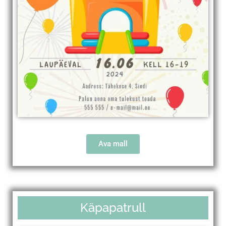
Ava mall
Käpapatrull