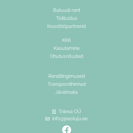
Batuudi rent
Toitlustus
Koostööpartnerid
KKK
Kasutamine
Ohutusnõuded
Renditingimused
Transpordihinnad
Järelmaks
Trilexa OÜ
Joosep — Peotuju assistent
info@peotuju.ee
Vastab kohe