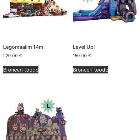
Legomaailm 14m
Level Up!
229.00
€
159.00
€
Broneeri toode
Broneeri toode