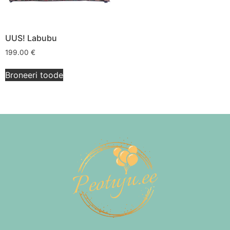
UUS! Labubu
199.00
€
Broneeri toode