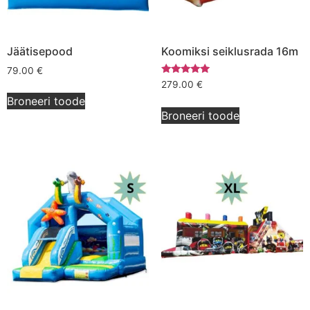
Jäätisepood
Koomiksi seiklusrada 16m
79.00
€
Hinnanguga
279.00
€
5.00
Broneeri toode
/ 5
Broneeri toode