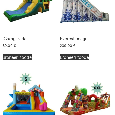
Džunglirada
Everesti mägi
89.00
€
239.00
€
Broneeri toode
Broneeri toode