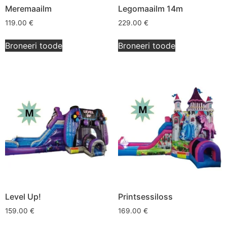
Meremaailm
Legomaailm 14m
119.00
€
229.00
€
Broneeri toode
Broneeri toode
Level Up!
Printsessiloss
159.00
€
169.00
€