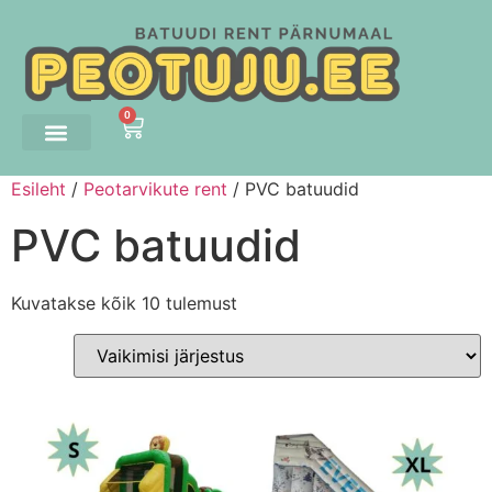
0
Esileht
/
Peotarvikute rent
/ PVC batuudid
PVC batuudid
Kuvatakse kõik 10 tulemust